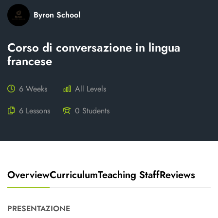
Byron School
Corso di conversazione in lingua
francese
6 Weeks
All Levels
6 Lessons
0 Students
Overview
Curriculum
Teaching Staff
Reviews
PRESENTAZIONE