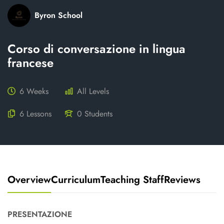
Byron School
Corso di conversazione in lingua
francese
6 Weeks
All Levels
6 Lessons
0 Students
Overview
Curriculum
Teaching Staff
Reviews
PRESENTAZIONE