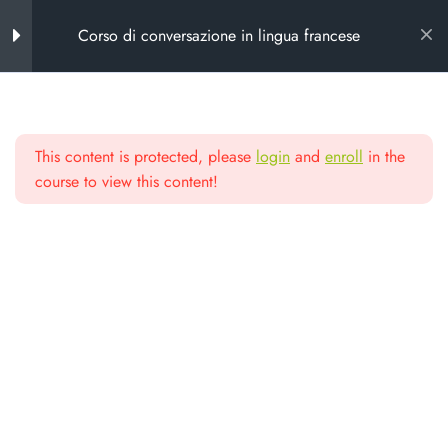
Corso di conversazione in lingua francese
Introduzione al corso
2
This content is protected, please
login
and
enroll
in the
Chi propone il corso
Scuola di alta
course to view this content!
Calendario del corso
formazione
Lezioni
3
Da oltre 25 anni formiamo chi lavora
nel non profit e nella cooperazione
Conclusione del corso
1