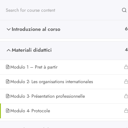
Introduzione al corso
6
Materiali didattici
4
Scuola di alta
formazione
Modulo 1 – Pret à partir
Modulo 2- Les organisations internationales
Da oltre 25 anni formiamo chi lav
Modulo 3- Présentation professionnelle
nel non profit e nella cooperazion
Modulo 4- Protocole