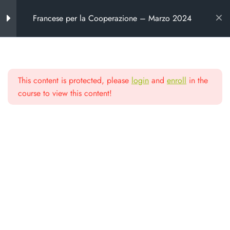
Francese per la Cooperazione – Marzo 2024
Introduzione al corso
6
This content is protected, please
login
and
enroll
in the
Chi propone il corso
Scuola di alta
course to view this content!
Programma del corso
formazione
Calendario del corso
Criteri di valutazione
Da oltre 25 anni formiamo chi lavora
nel non profit e nella cooperazione
Note metodologiche
Link Zoom