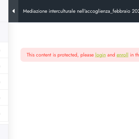
Mediazione interculturale nell’accoglienza_febbraio 2
This content is protected, please
login
and
enroll
in th
ora
e