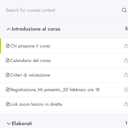
Introduzione al corso
5
Chi propone il corso
Scuola di alta
Calendario del corso
formazione
Criteri di valutazione
Registrazione_Mi presento_20 febbraio ore 18
Da oltre 25 anni formiamo chi lav
nel non profit e nella cooperazion
Link zoom lezioni in diretta
Elaborati
1