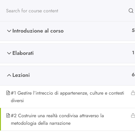
Introduzione al corso
5
Scuola di alta
Elaborati
1
formazione
Lezioni
6
#1 Gestire l’intreccio di appartenenze, culture e contesti
Da oltre 25 anni formiamo chi lav
diversi
nel non profit e nella cooperazion
#2 Costruire una realtà condivisa attraverso la
metodologia della narrazione