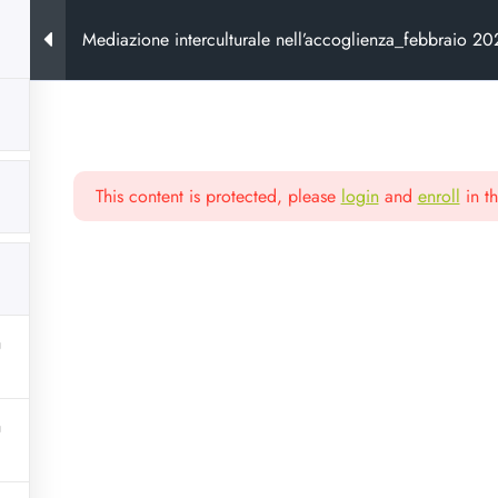
Mediazione interculturale nell’accoglienza_febbraio 2
This content is protected, please
login
and
enroll
in th
ora
e