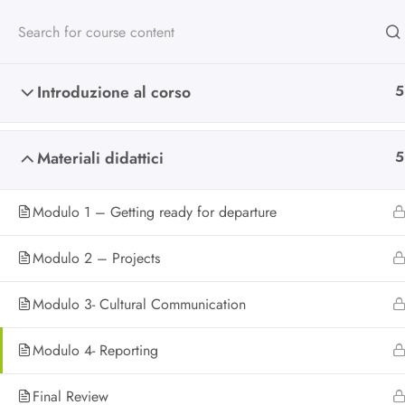
Introduzione al corso
5
Materiali didattici
5
Scuola di alta
formazione
Modulo 1 – Getting ready for departure
Modulo 2 – Projects
Da oltre 25 anni formiamo chi lav
Modulo 3- Cultural Communication
nel non profit e nella cooperazion
Modulo 4- Reporting
Final Review