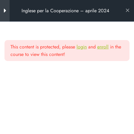
Inglese per la Cooperazione – aprile 2024
Introduzione al corso
5
This content is protected, please
login
and
enroll
in the
Materiali didattici
5
Scuola di alta
course to view this content!
formazione
Video Lezioni
1
Da oltre 25 anni formiamo chi lavora
Conclusione del corso
1
nel non profit e nella cooperazione
Protected: Completa il tuo
percorso