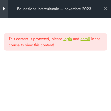
Educazione Interculturale – novembre 2023
Introduzione al corso
7
This content is protected, please
login
and
enroll
in the
Chi propone il corso
Scuola di alta
course to view this content!
Programma del corso
formazione
Calendario del corso
Criteri di valutazione
Da oltre 25 anni formiamo chi lavora
nel non profit e nella cooperazione
Note metodologiche
“Mi presento” – 23 novembre