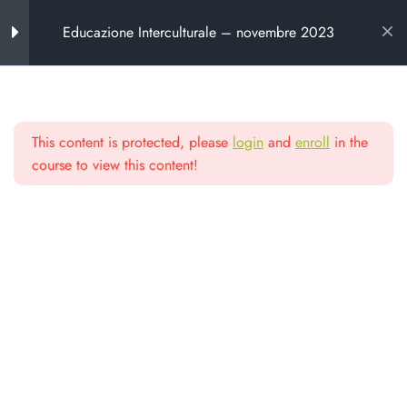
Educazione Interculturale – novembre 2023
Introduzione al corso
7
This content is protected, please
login
and
enroll
in the
Chi propone il corso
Scuola di alta
course to view this content!
Programma del corso
formazione
Calendario del corso
Criteri di valutazione
Da oltre 25 anni formiamo chi lavora
nel non profit e nella cooperazione
Note metodologiche
“Mi presento” – 23 novembre