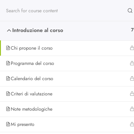
Introduzione al corso
7
Chi propone il corso
Scuola di alta
Programma del corso
formazione
Calendario del corso
Criteri di valutazione
Da oltre 25 anni formiamo chi lav
nel non profit e nella cooperazion
Note metodologiche
Mi presento