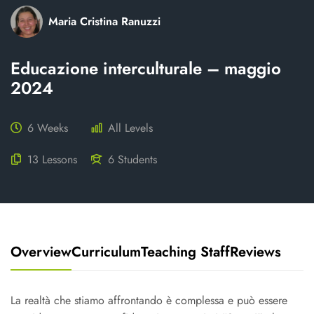
Maria Cristina Ranuzzi
Educazione interculturale – maggio
2024
6 Weeks
All Levels
13 Lessons
6 Students
Overview
Curriculum
Teaching Staff
Reviews
La realtà che stiamo affrontando è complessa e può essere