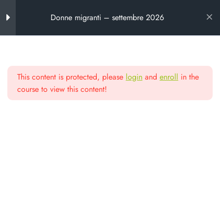
Donne migranti – settembre 2026
Introduzione al corso
3
This content is protected, please
login
and
enroll
in the
Materiali didattici
3
Scuola di alta
course to view this content!
formazione
Le donne migranti nel contesto
migratorio
La violenza di genere nei
Da oltre 25 anni formiamo chi lavora
contesti migratori
nel non profit e nella cooperazione
Le donne richiedenti asilo e
rifugiate