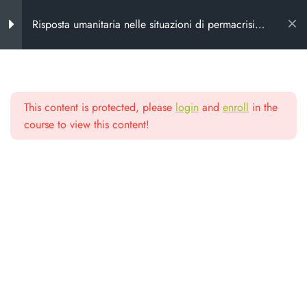
Risposta umanitaria nelle situazioni di permacrisi:
corso avanzato di interventi di emergenza_aprile
2025
Introduzione al corso
2
This content is protected, please
login
and
enroll
in the
Materiali didattici
6
Scuola di alta
course to view this content!
formazione
# Unità 1
# Unità 2
Da oltre 25 anni formiamo chi lavora
# Unità 3
nel non profit e nella cooperazione
# Unità 4
# Unità 5