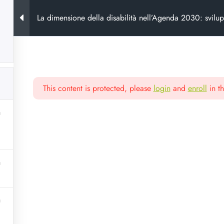
La dimensione della disabilità nell’Agenda 2030: svilu
marzo 2024
This content is protected, please
login
and
enroll
in th
ora
e