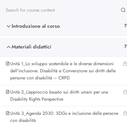
Introduzione al corso
7
Materiali didattici
7
Scuola di alta
Unità 1_Lo sviluppo sostenibile e le diverse dimensioni
formazione
dell’inclusione. Disabilità e Convenzione sui diritti delle
persone con disabilità – CRPD
Da oltre 25 anni formiamo chi lav
Unità 2_L’approccio basato sui diritti umani per una
nel non profit e nella cooperazion
Disability Rights Perspective
Unità 3_Agenda 2030: SDGs e inclusione delle persone
con disabilità