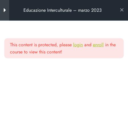
Educazione Interculturale – marzo 2023
Introduzione al corso
7
This content is protected, please
login
and
enroll
in the
Chi propone il corso
Scuola di alta
course to view this content!
Programma del corso
formazione
Calendario del corso
Criteri di valutazione
Da oltre 25 anni formiamo chi lavora
nel non profit e nella cooperazione
Note metodologiche
Registrazione “Mi presento” –
2 marzo ore 19