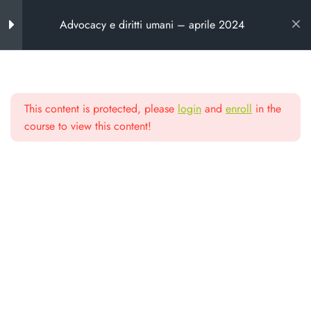
Advocacy e diritti umani – aprile 2024
Introduzione al corso
11
This content is protected, please
login
and
enroll
in the
Verifiche
1
Scuola di alta
course to view this content!
formazione
Lezioni
7
# Video approfondimenti
Da oltre 25 anni formiamo chi lavora
tematici
nel non profit e nella cooperazione
#1 Che cosa significa fare
advocacy?