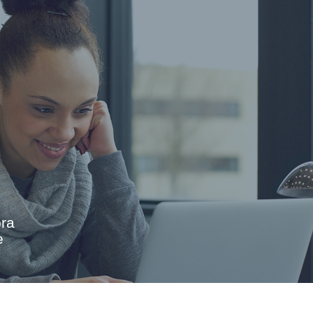
ora
e