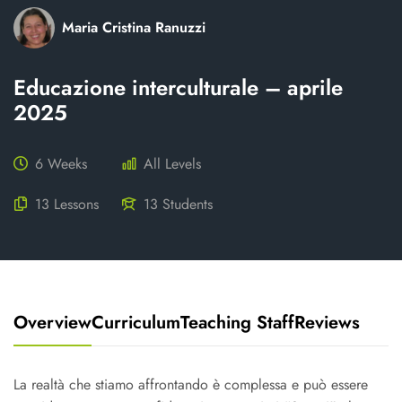
Maria Cristina Ranuzzi
Educazione interculturale – aprile
2025
6 Weeks
All Levels
13 Lessons
13 Students
Overview
Curriculum
Teaching Staff
Reviews
La realtà che stiamo affrontando è complessa e può essere